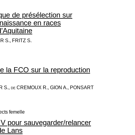
ue de présélection sur
e naissance en races
’Aquitaine
 S., FRITZ S.
 de la FCO sur la reproduction
 S., de CREMOUX R., GION A., PONSART
ects femelle
IV pour sauvegarder/relancer
 de Lans