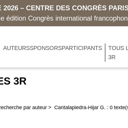
 2026 – CENTRE DES CONGRÈS PARIS
 édition Congrès international francopho
AUTEURS
SPONSORS
PARTICIPANTS
TOUS 
3R
ES 3R
echerche par auteur > Cantalapiedra-Hijar G. : 0 texte(