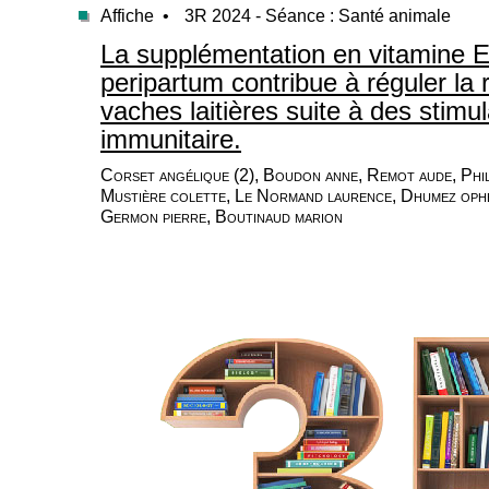
Affiche •
3R 2024 - Séance : Santé animale
La supplémentation en vitamine E 
peripartum contribue à réguler la
vaches laitières suite à des stimu
immunitaire.
Corset angélique (2), Boudon anne, Remot aude, Phil
Mustière colette, Le Normand laurence, Dhumez ophel
Germon pierre, Boutinaud marion