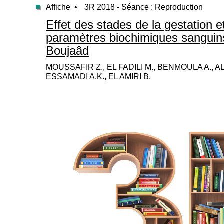
Affiche •
3R 2018 - Séance : Reproduction
Effet des stades de la gestation e
paramètres biochimiques sanguins
Boujaâd
MOUSSAFIR Z., EL FADILI M., BENMOULA A., ALLA
ESSAMADI A.K., EL AMIRI B.