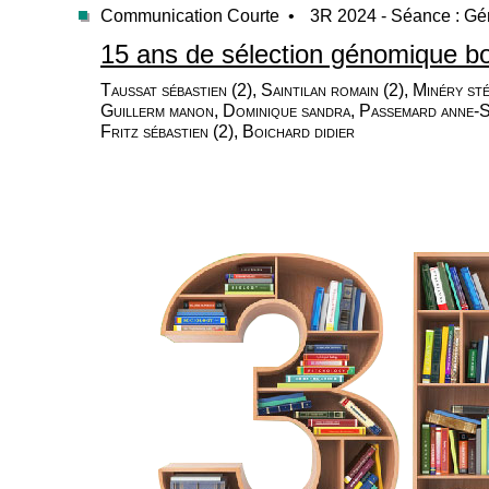
Communication Courte •
3R 2024 - Séance : Gé
15 ans de sélection génomique bov
Taussat sébastien (2), Saintilan romain (2), Minéry st
Guillerm manon, Dominique sandra, Passemard anne-So
Fritz sébastien (2), Boichard didier