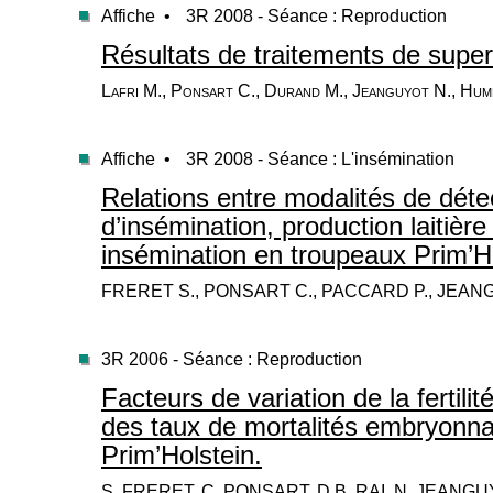
Affiche •
3R 2008 - Séance : Reproduction
Résultats de traitements de super
Lafri M., Ponsart C., Durand M., Jeanguyot N., Hum
Affiche •
3R 2008 - Séance : L'insémination
Relations entre modalités de déte
d’insémination, production laitière 
insémination en troupeaux Prim’H
FRERET S., PONSART C., PACCARD P., JEAN
3R 2006 - Séance : Reproduction
Facteurs de variation de la fertili
des taux de mortalités embryonnai
Prim’Holstein.
S. FRERET, C. PONSART, D.B. RAI, N. JEANG