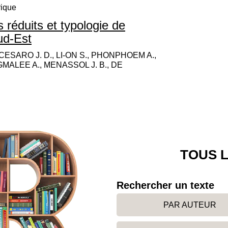
rique
réduits et typologie de
ud-Est
CESARO J. D., LI-ON S., PHONPHOEM A.,
GMALEE A., MENASSOL J. B., DE
TOUS L
Rechercher un texte
PAR AUTEUR