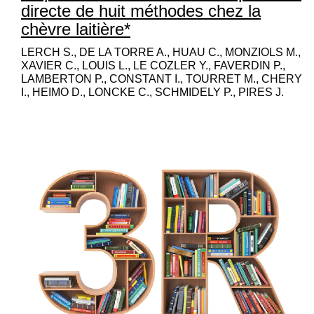
directe de huit méthodes chez la
chèvre laitière*
LERCH S., DE LA TORRE A., HUAU C., MONZIOLS M.,
XAVIER C., LOUIS L., LE COZLER Y., FAVERDIN P.,
LAMBERTON P., CONSTANT I., TOURRET M., CHERY
I., HEIMO D., LONCKE C., SCHMIDELY P., PIRES J.