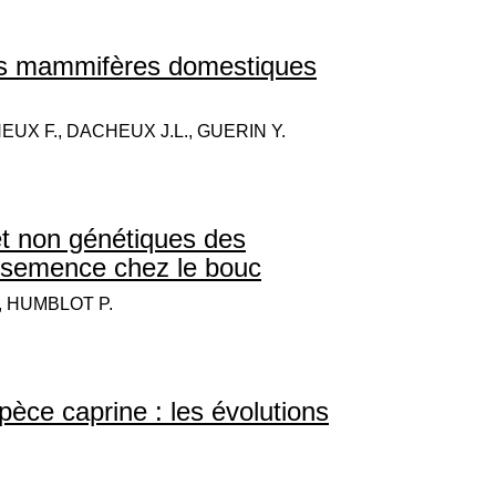
é des mammifères domestiques
EUX F., DACHEUX J.L., GUERIN Y.
et non génétiques des
e semence chez le bouc
., HUMBLOT P.
espèce caprine : les évolutions