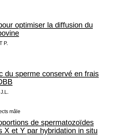
pour optimiser la diffusion du
bovine
 P.
ec du sperme conservé en frais
 DBB
J.L.
ects mâle
roportions de spermatozoïdes
 et Y par hybridation in situ