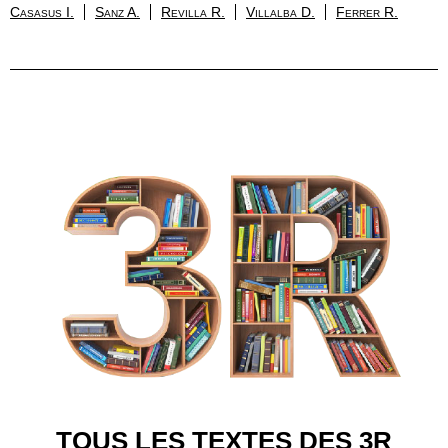
Casasus I.
Sanz A.
Revilla R.
Villalba D.
Ferrer R.
TOUS LES TEXTES DES 3R