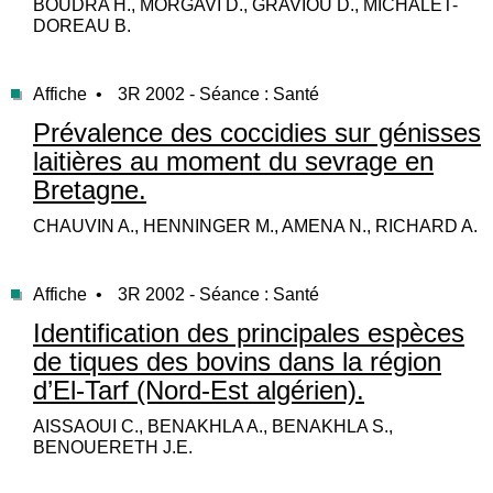
BOUDRA H., MORGAVI D., GRAVIOU D., MICHALET-
DOREAU B.
Affiche •
3R 2002 - Séance : Santé
Prévalence des coccidies sur génisses
laitières au moment du sevrage en
Bretagne.
CHAUVIN A., HENNINGER M., AMENA N., RICHARD A.
Affiche •
3R 2002 - Séance : Santé
Identification des principales espèces
de tiques des bovins dans la région
d’El-Tarf (Nord-Est algérien).
AISSAOUI C., BENAKHLA A., BENAKHLA S.,
BENOUERETH J.E.