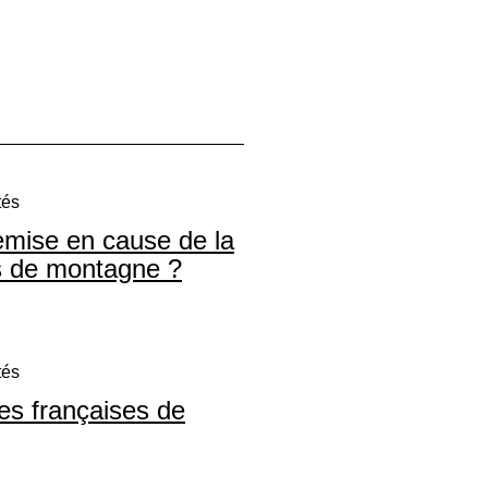
tés
remise en cause de la
rs de montagne ?
tés
res françaises de