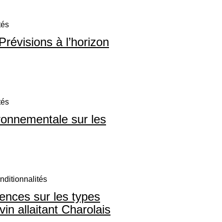
tés
Prévisions à l’horizon
tés
ironnementale sur les
ditionnalités
dences sur les types
in allaitant Charolais