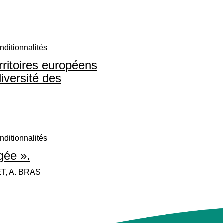
ditionnalités
rritoires européens
diversité des
ditionnalités
gée ».
T, A. BRAS