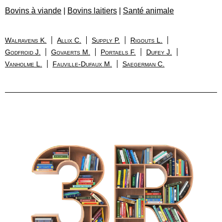
Bovins à viande
|
Bovins laitiers
|
Santé animale
Walravens K.
Allix C.
Supply P.
Rigouts L.
Godfroid J.
Govaerts M.
Portaels F.
Dufey J.
Vanholme L.
Fauville-Dufaux M.
Saegerman C.