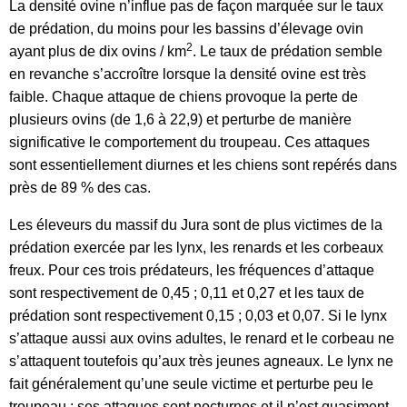
La densité ovine n’influe pas de façon marquée sur le taux
de prédation, du moins pour les bassins d’élevage ovin
2
ayant plus de dix ovins / km
. Le taux de prédation semble
en revanche s’accroître lorsque la densité ovine est très
faible. Chaque attaque de chiens provoque la perte de
plusieurs ovins (de 1,6 à 22,9) et perturbe de manière
significative le comportement du troupeau. Ces attaques
sont essentiellement diurnes et les chiens sont repérés dans
près de 89 % des cas.
Les éleveurs du massif du Jura sont de plus victimes de la
prédation exercée par les lynx, les renards et les corbeaux
freux. Pour ces trois prédateurs, les fréquences d’attaque
sont respectivement de 0,45 ; 0,11 et 0,27 et les taux de
prédation sont respectivement 0,15 ; 0,03 et 0,07. Si le lynx
s’attaque aussi aux ovins adultes, le renard et le corbeau ne
s’attaquent toutefois qu’aux très jeunes agneaux. Le lynx ne
fait généralement qu’une seule victime et perturbe peu le
troupeau ; ses attaques sont nocturnes et il n’est quasiment