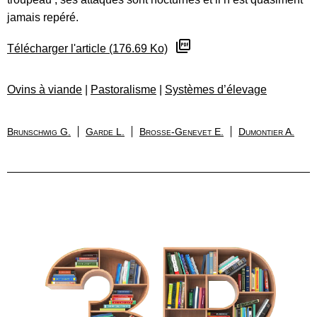
jamais repéré.
Télécharger l'article (176.69 Ko)
Ovins à viande
|
Pastoralisme
|
Systèmes d’élevage
Brunschwig G.
Garde L.
Brosse-Genevet E.
Dumontier A.