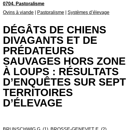
0704. Pastoralisme
Ovins à viande
|
Pastoralisme
|
Systèmes d’élevage
DÉGÂTS DE CHIENS
DIVAGANTS ET DE
PRÉDATEURS
SAUVAGES HORS ZONE
À LOUPS : RÉSULTATS
D’ENQUÊTES SUR SEPT
TERRITOIRES
D’ÉLEVAGE
BRUNSCHWIG G. (1), BROSSE-GENEVET E. (2),