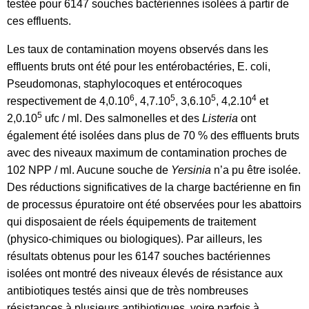
testée pour 6147 souches bactériennes isolées à partir de
ces effluents.
Les taux de contamination moyens observés dans les
effluents bruts ont été pour les entérobactéries, E. coli,
Pseudomonas, staphylocoques et entérocoques
6
5
5
4
respectivement de 4,0.10
, 4,7.10
, 3,6.10
, 4,2.10
et
5
2,0.10
ufc / ml. Des salmonelles et des
Listeria
ont
également été isolées dans plus de 70 % des effluents bruts
avec des niveaux maximum de contamination proches de
102 NPP / ml. Aucune souche de
Yersinia
n’a pu être isolée.
Des réductions significatives de la charge bactérienne en fin
de processus épuratoire ont été observées pour les abattoirs
qui disposaient de réels équipements de traitement
(physico-chimiques ou biologiques). Par ailleurs, les
résultats obtenus pour les 6147 souches bactériennes
isolées ont montré des niveaux élevés de résistance aux
antibiotiques testés ainsi que de très nombreuses
résistances à plusieurs antibiotiques, voire parfois à