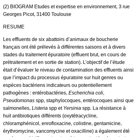
(2) BIOGRAM Etudes et expertise en environnement, 3 rue
Georges Picot, 31400 Toulouse
RESUME
Les effluents de six abattoirs d’animaux de boucherie
français ont été prélevés à différentes saisons et à divers
stades du traitement épuratoire (effluent brut, en cours de
prétraitement et en sortie de station). L’objectif de l’étude
était d’évaluer le niveau de contamination des effluents ainsi
que l’impact du processus épuratoire sur huit genres ou
espèces bactériens indicateurs ou potentiellement
pathogènes : entérobactéries,
Escherichia coli
,
Pseudomonas
spp, staphylocoques, entérocoques ainsi que
salmonelles,
Listeria
spp et
Yersinia
spp. La résistance à
huit antibiotiques différents (oxytétracycline,
chloramphénicol, enrofloxacine, colistine, gentamicine,
érythromycine, vancomycine et oxacilline) a également été