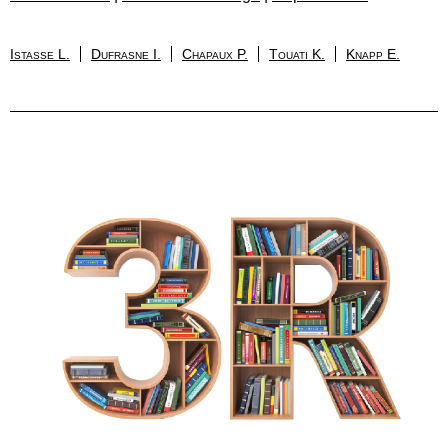
Istasse L.
Dufrasne I.
Chapaux P.
Touati K.
Knapp E.