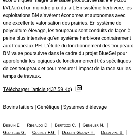
économiques malgré une faible productivité laitière (4200
l/VL/an) et un moindre prix du lait. En système herbivore, les
exploitations BM s’avèrent économes et autonomes avec
une excellente valorisation des prairies. En système de
polyculture-élevage, les troupeaux sont conduits de façon à
peine plus intensive qu’en système herbivore contrairement
aux troupeaux PH. L’étude du fonctionnement des troupeaux
BM va se poursuivre dans le cadre du projet BlueSel pour
approfondir les logiques de fonctionnement très spécifiques
de ces troupeaux et pour mesurer l’impact de la race sur les
temps de travaux.
Télécharger l'article (437.59 Ko)
Bovins laitiers
|
Génétique
|
Systèmes d’élevage
Beguin E.
Regaldo D.
Bertozzi C.
Gengler N.
Glorieux G.
Colinet F.G.
Desert Gouwy H.
Delahaye B.