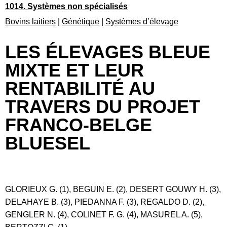
1014. Systèmes non spécialisés
Bovins laitiers
|
Génétique
|
Systèmes d’élevage
LES ÉLEVAGES BLEUE
MIXTE ET LEUR
RENTABILITÉ AU
TRAVERS DU PROJET
FRANCO-BELGE
BLUESEL
GLORIEUX G. (1), BEGUIN E. (2), DESERT GOUWY H. (3),
DELAHAYE B. (3), PIEDANNA F. (3), REGALDO D. (2),
GENGLER N. (4), COLINET F. G. (4), MASUREL A. (5),