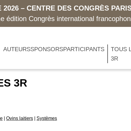
 2026 – CENTRE DES CONGRÈS PARIS
 édition Congrès international francopho
AUTEURS
SPONSORS
PARTICIPANTS
TOUS 
3R
ES 3R
de
|
Ovins laitiers
|
Systèmes