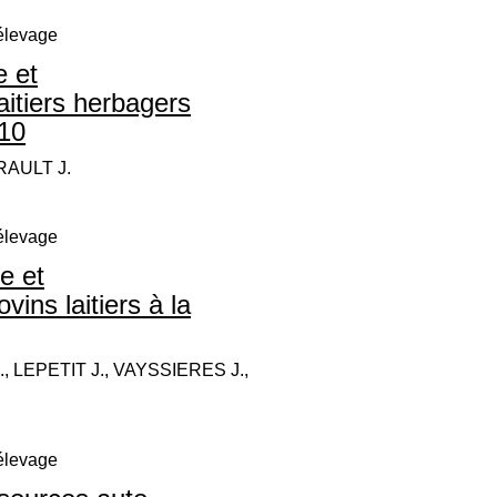
’élevage
e et
itiers herbagers
10
RAULT J.
’élevage
e et
ins laitiers à la
, LEPETIT J., VAYSSIERES J.,
’élevage