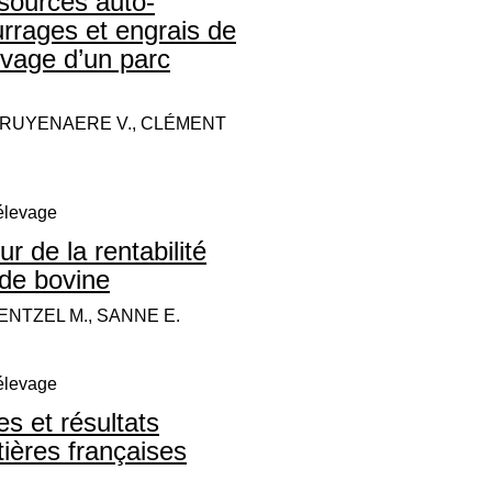
ssources auto-
urrages et engrais de
evage d’un parc
CRUYENAERE V., CLÉMENT
’élevage
r de la rentabilité
nde bovine
ENTZEL M., SANNE E.
’élevage
es et résultats
tières françaises