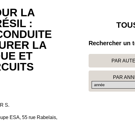
OUR LA
ÉSIL :
TOUS
CONDUITE
URER LA
Rechercher un t
UE ET
PAR AUT
RCUITS
PAR ANN
R S.
oupe ESA, 55 rue Rabelais,