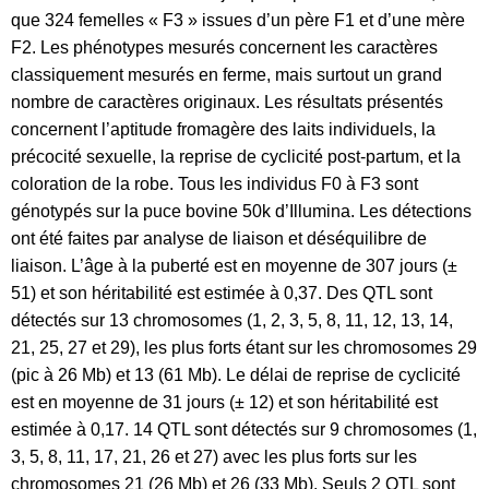
que 324 femelles « F3 » issues d’un père F1 et d’une mère
F2. Les phénotypes mesurés concernent les caractères
classiquement mesurés en ferme, mais surtout un grand
nombre de caractères originaux. Les résultats présentés
concernent l’aptitude fromagère des laits individuels, la
précocité sexuelle, la reprise de cyclicité post-partum, et la
coloration de la robe. Tous les individus F0 à F3 sont
génotypés sur la puce bovine 50k d’Illumina. Les détections
ont été faites par analyse de liaison et déséquilibre de
liaison. L’âge à la puberté est en moyenne de 307 jours (±
51) et son héritabilité est estimée à 0,37. Des QTL sont
détectés sur 13 chromosomes (1, 2, 3, 5, 8, 11, 12, 13, 14,
21, 25, 27 et 29), les plus forts étant sur les chromosomes 29
(pic à 26 Mb) et 13 (61 Mb). Le délai de reprise de cyclicité
est en moyenne de 31 jours (± 12) et son héritabilité est
estimée à 0,17. 14 QTL sont détectés sur 9 chromosomes (1,
3, 5, 8, 11, 17, 21, 26 et 27) avec les plus forts sur les
chromosomes 21 (26 Mb) et 26 (33 Mb). Seuls 2 QTL sont