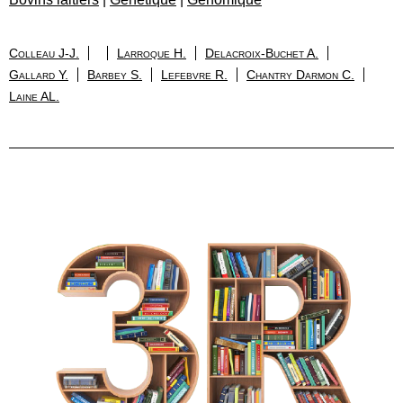
Colleau J-J.
Larroque H.
Delacroix-Buchet A.
Gallard Y.
Barbey S.
Lefebvre R.
Chantry Darmon C.
Laine AL.