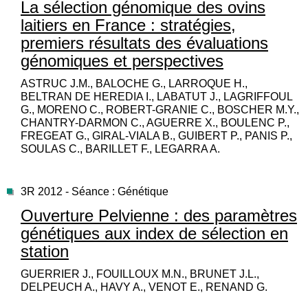
La sélection génomique des ovins
laitiers en France : stratégies,
premiers résultats des évaluations
génomiques et perspectives
ASTRUC J.M., BALOCHE G., LARROQUE H.,
BELTRAN DE HEREDIA I., LABATUT J., LAGRIFFOUL
G., MORENO C., ROBERT-GRANIE C., BOSCHER M.Y.,
CHANTRY-DARMON C., AGUERRE X., BOULENC P.,
FREGEAT G., GIRAL-VIALA B., GUIBERT P., PANIS P.,
SOULAS C., BARILLET F., LEGARRA A.
3R 2012 - Séance : Génétique
Ouverture Pelvienne : des paramètres
génétiques aux index de sélection en
station
GUERRIER J., FOUILLOUX M.N., BRUNET J.L.,
DELPEUCH A., HAVY A., VENOT E., RENAND G.