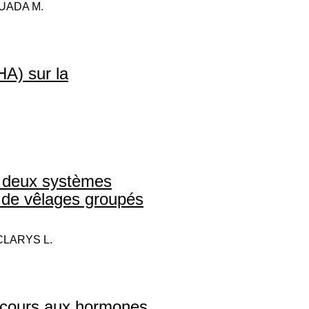
OUADA M.
HA) sur la
e deux systèmes
s de vêlages groupés
 CLARYS L.
recours aux hormones