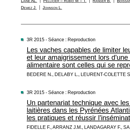
Laine AL.
Pellicier – Rubio M – T.
Ranger B.
Boissa
Dewez J.
Johnson L.
3R 2015 - Séance : Reproduction
Les vaches capables de limiter leu
et leur amaigrissement lors d’une 
alimentaire sont celles qui se rep
BEDERE N., DELABY L., LEURENT-COLETTE S
3R 2015 - Séance : Reproduction
Un partenariat technique avec les
laitières dans les Pyrénées Atlan
les pratiques et réussir l’insémina
FIDELLE F., ARRANZ J.M., LANDAGARAY F., SA