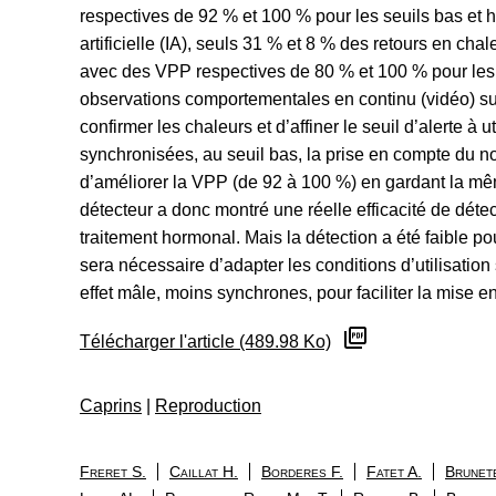
respectives de 92 % et 100 % pour les seuils bas et 
artificielle (IA), seuls 31 % et 8 % des retours en chal
avec des VPP respectives de 80 % et 100 % pour les 
observations comportementales en continu (vidéo) su
confirmer les chaleurs et d’affiner le seuil d’alerte à u
synchronisées, au seuil bas, la prise en compte du n
d’améliorer la VPP (de 92 à 100 %) en gardant la mêm
détecteur a donc montré une réelle efficacité de déte
traitement hormonal. Mais la détection a été faible pou
sera nécessaire d’adapter les conditions d’utilisation 
effet mâle, moins synchrones, pour faciliter la mise en
Télécharger l'article (489.98 Ko)
Caprins
|
Reproduction
Freret S.
Caillat H.
Borderes F.
Fatet A.
Brunet