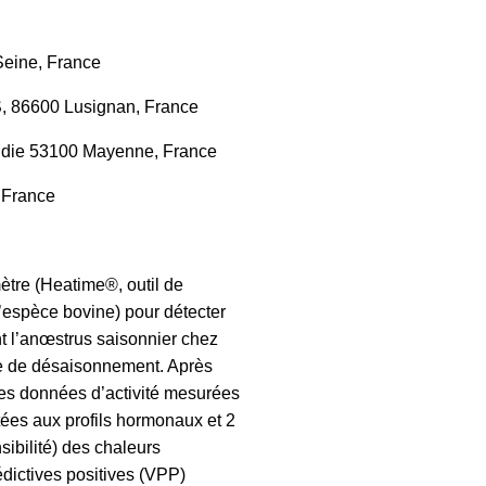
Seine, France
, 86600 Lusignan, France
andie 53100 Mayenne, France
 France
mètre (Heatime®, outil de
’espèce bovine) pour détecter
nt l’anœstrus saisonnier chez
ue de désaisonnement. Après
les données d’activité mesurées
tées aux profils hormonaux et 2
nsibilité) des chaleurs
dictives positives (VPP)