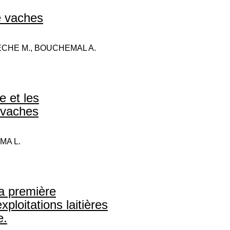
de vaches
MECHE M., BOUCHEMAL A.
e et les
 vaches
MA L.
la première
xploitations laitières
e.