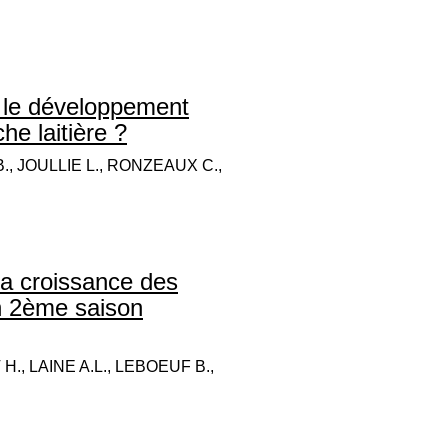
r le développement
e laitière ?
, JOULLIE L., RONZEAUX C.,
 la croissance des
en 2ème saison
H., LAINE A.L., LEBOEUF B.,