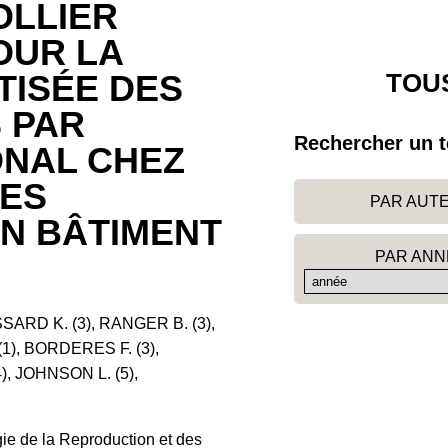
OLLIER
OUR LA
TOUS
TISÉE DES
 PAR
Rechercher un t
NAL CHEZ
NES
PAR AUT
EN BÂTIMENT
PAR ANN
ISSARD K. (3), RANGER B. (3),
(1), BORDERES F. (3),
), JOHNSON L. (5),
e de la Reproduction et des