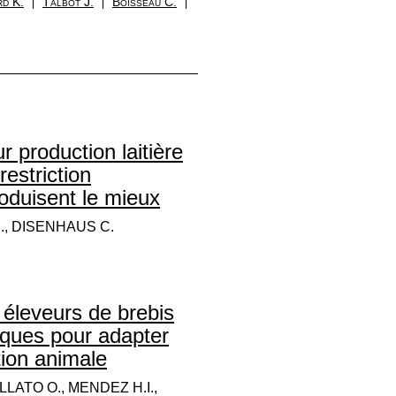
rd K.
Talbot J.
Boisseau C.
r production laitière
restriction
roduisent le mieux
., DISENHAUS C.
 éleveurs de brebis
tiques pour adapter
tion animale
LLATO O., MENDEZ H.I.,