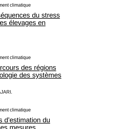
ment climatique
séquences du stress
 les élevages en
ment climatique
arcours des régions
pologie des systèmes
AJARI.
ment climatique
s d’estimation du
 des mesures