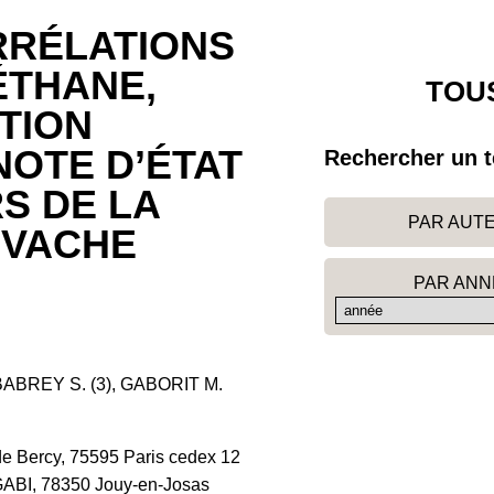
RRÉLATIONS
ÉTHANE,
TOUS
TION
 NOTE D’ÉTAT
Rechercher un t
S DE LA
PAR AUT
 VACHE
PAR ANN
 BABREY S. (3), GABORIT M.
 de Bercy, 75595 Paris cedex 12
 GABI, 78350 Jouy-en-Josas