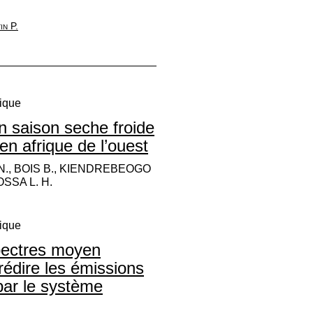
in P.
ique
 saison seche froide
n afrique de l’ouest
N., BOIS B., KIENDREBEOGO
OSSA L. H.
ique
spectres moyen
rédire les émissions
ar le système