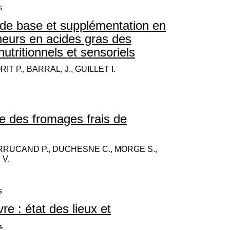
s
 de base et supplémentation en
eneurs en acides gras des
nutritionnels et sensoriels
 P., BARRAL, J., GUILLET I.
re des fromages frais de
BARRUCAND P., DUCHESNE C., MORGE S.,
 V.
s
re : état des lieux et
.