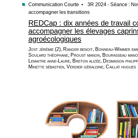
Communication Courte •
3R 2024 - Séance : Nou
accompagner les transitions
REDCap : dix années de travail co
accompagner les élevages caprins
agroécologiques
Jost jérémie (2), Ranger benoit, Bonneau-Wimmer emili
Soulard théophane, Proust manon, Bourasseau manon,
Lemaitre anne-Laure, Breton alizée, Desmaison philipp
Minette sébastien, Verdier géraldine, Caillat hugues