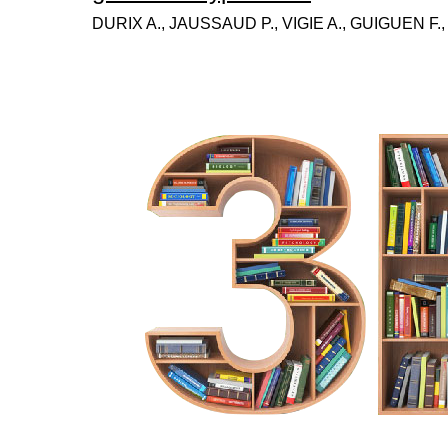
DURIX A., JAUSSAUD P., VIGIE A., GUIGUEN F.