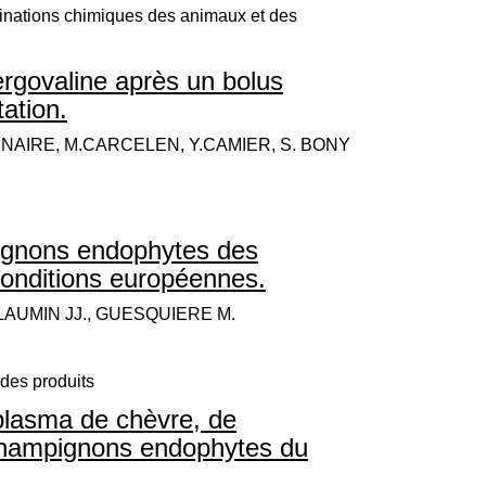
inations chimiques des animaux et des
’ergovaline après un bolus
tation.
NNAIRE, M.CARCELEN, Y.CAMIER, S. BONY
ignons endophytes des
conditions européennes.
ILLAUMIN JJ., GUESQUIERE M.
des produits
e plasma de chèvre, de
 champignons endophytes du