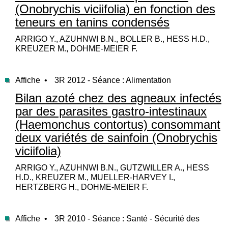
(Onobrychis viciifolia) en fonction des
teneurs en tanins condensés
ARRIGO Y., AZUHNWI B.N., BOLLER B., HESS H.D.,
KREUZER M., DOHME-MEIER F.
Affiche •
3R 2012 - Séance : Alimentation
Bilan azoté chez des agneaux infectés
par des parasites gastro-intestinaux
(Haemonchus contortus) consommant
deux variétés de sainfoin (Onobrychis
viciifolia)
ARRIGO Y., AZUHNWI B.N., GUTZWILLER A., HESS
H.D., KREUZER M., MUELLER-HARVEY I.,
HERTZBERG H., DOHME-MEIER F.
Affiche •
3R 2010 - Séance : Santé - Sécurité des