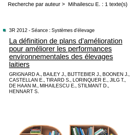
Recherche par auteur > Mihailescu E. : 1 texte(s)
3R 2012 - Séance : Systèmes d'élevage
La définition de plans d’amélioration
pour améliorer les performances
environnementales des élevages
laitiers
GRIGNARD A., BAILEY J., BIJTTEBIER J., BOONEN J.,
CASTELLAN E., TIRARD S., LORINQUER E., JILG T.,
DE HAAN M., MIHAILESCU E., STILMANT D.,
HENNART S.