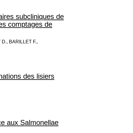
res subcliniques de
c les comptages de
., BARILLET F.,
ations des lisiers
nce aux Salmonellae