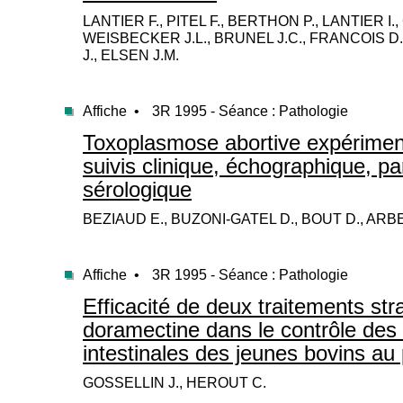
LANTIER F., PITEL F., BERTHON P., LANTIER I.,
WEISBECKER J.L., BRUNEL J.C., FRANCOIS D.
J., ELSEN J.M.
Affiche •
3R 1995 - Séance : Pathologie
Toxoplasmose abortive expériment
suivis clinique, échographique, pa
sérologique
BEZIAUD E., BUZONI-GATEL D., BOUT D., ARBE
Affiche •
3R 1995 - Séance : Pathologie
Efficacité de deux traitements st
doramectine dans le contrôle des 
intestinales des jeunes bovins au
GOSSELLIN J., HEROUT C.