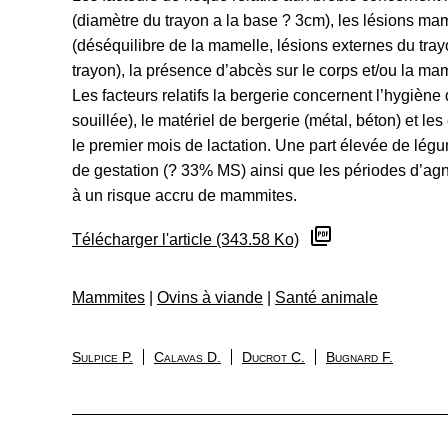
(diamètre du trayon a la base ? 3cm), les lésions m
(déséquilibre de la mamelle, lésions externes du tray
trayon), la présence d’abcès sur le corps et/ou la mam
Les facteurs relatifs la bergerie concernent l’hygiène
souillée), le matériel de bergerie (métal, béton) et l
le premier mois de lactation. Une part élevée de légu
de gestation (? 33% MS) ainsi que les périodes d’ag
à un risque accru de mammites.
Télécharger l'article (343.58 Ko)
Mammites
|
Ovins à viande
|
Santé animale
Sulpice P.
Calavas D.
Ducrot C.
Bugnard F.