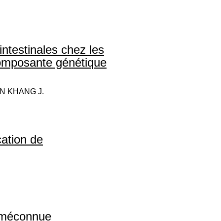
intestinales chez les
 composante génétique
EN KHANG J.
cation de
e méconnue