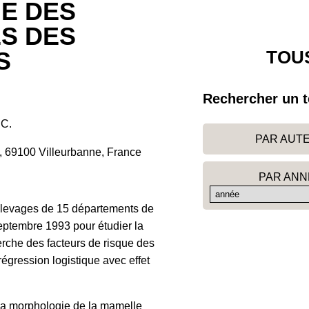
E DES
S DES
TOUS
S
Rechercher un t
C.
PAR AUT
, 69100 Villeurbanne, France
PAR ANN
élevages de 15 départements de
eptembre 1993 pour étudier la
rche des facteurs de risque des
égression logistique avec effet
t la morphologie de la mamelle