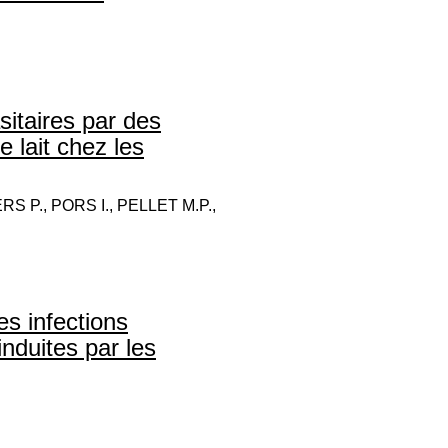
itaires par des
e lait chez les
S P., PORS I., PELLET M.P.,
es infections
nduites par les