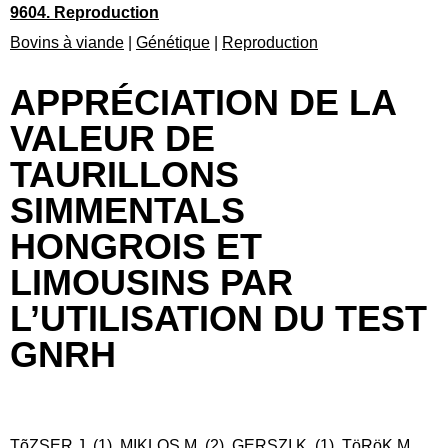
9604. Reproduction
Bovins à viande
|
Génétique
|
Reproduction
APPRÉCIATION DE LA
VALEUR DE
TAURILLONS
SIMMENTALS
HONGROIS ET
LIMOUSINS PAR
L’UTILISATION DU TEST
GNRH
TõZSER J. (1), MIKLOS M. (2), GERSZI K. (1), TöRöK M.