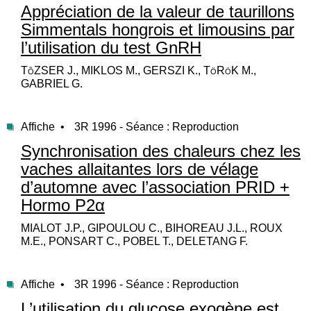
Appréciation de la valeur de taurillons
Simmentals hongrois et limousins par
l’utilisation du test GnRH
TõZSER J., MIKLOS M., GERSZI K., TöRöK M.,
GABRIEL G.
Affiche •
3R 1996 - Séance : Reproduction
Synchronisation des chaleurs chez les
vaches allaitantes lors de vélage
d’automne avec l’association PRID +
Hormo P2α
MIALOT J.P., GIPOULOU C., BIHOREAU J.L., ROUX
M.E., PONSART C., POBEL T., DELETANG F.
Affiche •
3R 1996 - Séance : Reproduction
L’utilisation du glucose exogène est