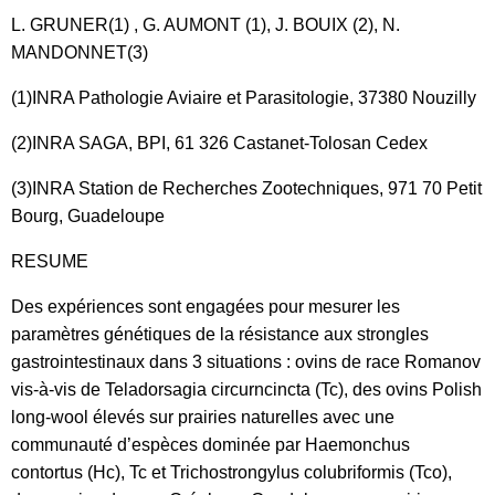
L. GRUNER(1) , G. AUMONT (1), J. BOUIX (2), N.
MANDONNET(3)
(1)INRA Pathologie Aviaire et Parasitologie, 37380 Nouzilly
(2)INRA SAGA, BPI, 61 326 Castanet-Tolosan Cedex
(3)INRA Station de Recherches Zootechniques, 971 70 Petit
Bourg, Guadeloupe
RESUME
Des expériences sont engagées pour mesurer les
paramètres génétiques de la résistance aux strongles
gastrointestinaux dans 3 situations : ovins de race Romanov
vis-à-vis de Teladorsagia circurncincta (Tc), des ovins Polish
long-wool élevés sur prairies naturelles avec une
communauté d’espèces dominée par Haemonchus
contortus (Hc), Tc et Trichostrongylus colubriformis (Tco),