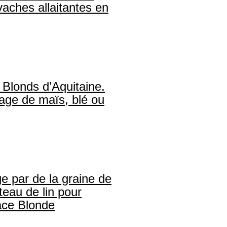
vaches allaitantes en
Blonds d’Aquitaine.
age de maïs, blé ou
 par de la graine de
teau de lin pour
ace Blonde