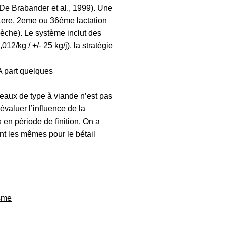
 (De Brabander et al., 1999). Une
 1ere, 2eme ou 36ème lactation
èche). Le système inclut des
012/kg / +/- 25 kg/j), la stratégie
 A part quelques
ureaux de type à viande n’est pas
valuer l’influence de la
 en période de finition. On a
nt les mêmes pour le bétail
isme