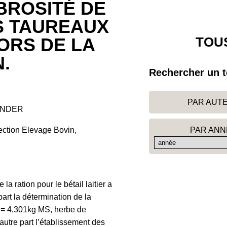
IBROSITÉ DE
S TAUREAUX
TOUS
ORS DE LA
N.
Rechercher un t
PAR AUT
BANDER
PAR ANN
ection Elevage Bovin,
la ration pour le bétail laitier a
art la détermination de la
VS = 4,301kg MS, herbe de
utre part l’établissement des