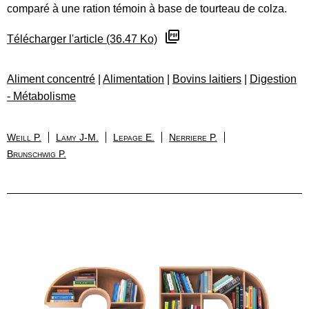
comparé à une ration témoin à base de tourteau de colza.
Télécharger l'article (36.47 Ko)
Aliment concentré
|
Alimentation
|
Bovins laitiers
|
Digestion
- Métabolisme
Weill P.
Lamy J-M.
Lepage E.
Nerriere P.
Brunschwig P.