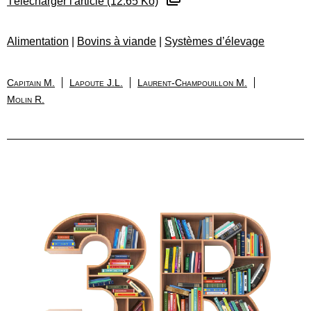
Télécharger l'article (12.65 Ko)
Alimentation
|
Bovins à viande
|
Systèmes d’élevage
Capitain M.
Lapoute J.L.
Laurent-Champouillon M.
Molin R.