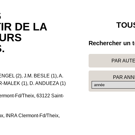
S
TOUS
IR DE LA
EURS
Rechercher un t
.
PAR AUT
NGEL (2), J.M. BESLE (1), A.
PAR ANN
AR-MALEK (1), D. ANDUEZA (1)
ermont-Fd/Theix, 63122 Saint-
ux, INRA Clermont-Fd/Theix,