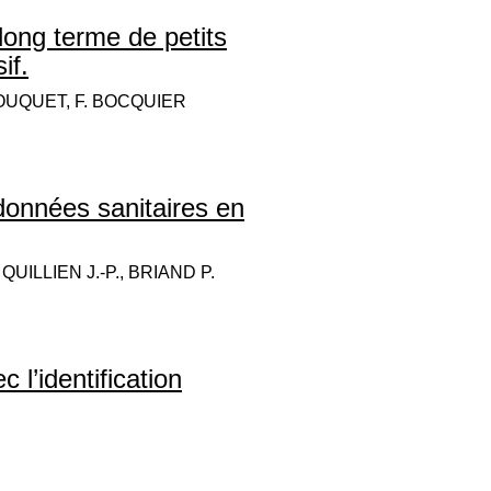
long terme de petits
if.
 BOUQUET, F. BOCQUIER
données sanitaires en
UILLIEN J.-P., BRIAND P.
c l’identification