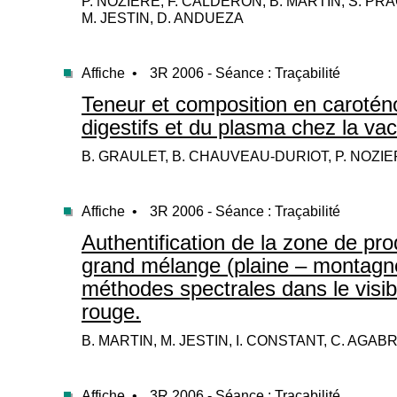
P. NOZIÈRE, F. CALDERON, B. MARTIN, S. PRA
M. JESTIN, D. ANDUEZA
Affiche •
3R 2006 - Séance : Traçabilité
Teneur et composition en caroté
digestifs et du plasma chez la va
B. GRAULET, B. CHAUVEAU-DURIOT, P. NOZI
Affiche •
3R 2006 - Séance : Traçabilité
Authentification de la zone de pro
grand mélange (plaine – montagne
méthodes spectrales dans le visibl
rouge.
B. MARTIN, M. JESTIN, I. CONSTANT, C. AGAB
Affiche •
3R 2006 - Séance : Traçabilité