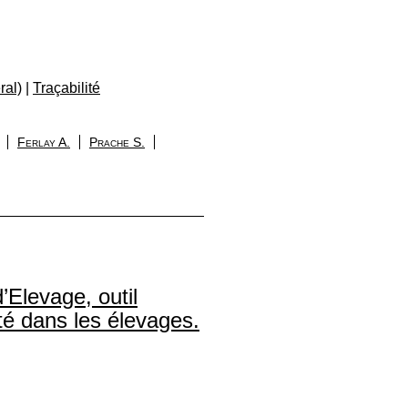
ral)
|
Traçabilité
Ferlay A.
Prache S.
Elevage, outil
té dans les élevages.