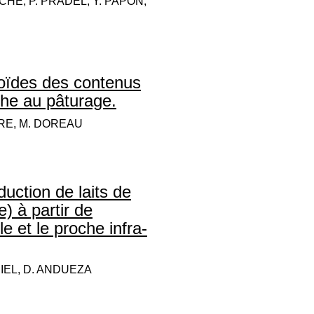
CHE, P. PRADEL, Y. PAPON,
noïdes des contenus
che au pâturage.
ERE, M. DOREAU
duction de laits de
) à partir de
e et le proche infra-
RIEL, D. ANDUEZA