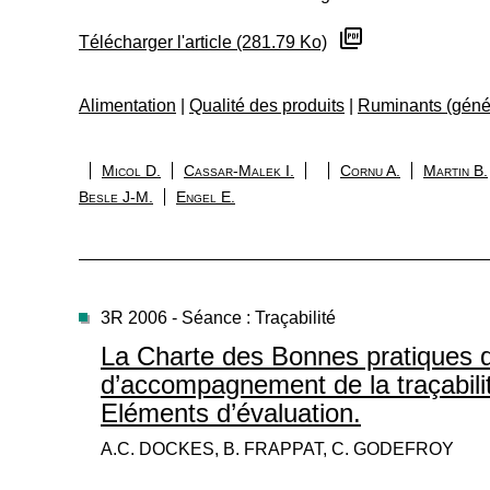
Télécharger l'article (281.79 Ko)
Alimentation
|
Qualité des produits
|
Ruminants (géné
Micol D.
Cassar-Malek I.
Cornu A.
Martin B.
Besle J-M.
Engel E.
3R 2006 - Séance : Traçabilité
La Charte des Bonnes pratiques d’
d’accompagnement de la traçabili
Eléments d’évaluation.
A.C. DOCKES, B. FRAPPAT, C. GODEFROY