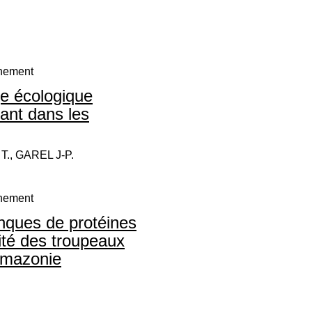
nnement
e écologique
rant dans les
., GAREL J-P.
nnement
anques de protéines
vité des troupeaux
n Amazonie