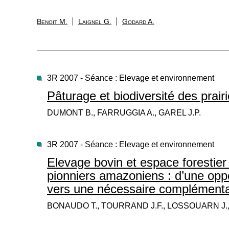
Benoit M.
Laignel G.
Godard A.
3R 2007 - Séance : Elevage et environnement
Pâturage et biodiversité des prai
DUMONT B., FARRUGGIA A., GAREL J.P.
3R 2007 - Séance : Elevage et environnement
Elevage bovin et espace forestier 
pionniers amazoniens : d’une oppo
vers une nécessaire complémenta
BONAUDO T., TOURRAND J.F., LOSSOUARN J