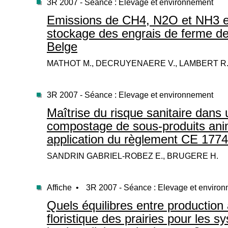
3R 2007 - Séance : Elevage et environnement
Emissions de CH
4
, N
2
O et NH
3
e
stockage des engrais de ferme de
Belge
MATHOT M., DECRUYENAERE V., LAMBERT R.,
3R 2007 - Séance : Elevage et environnement
Maîtrise du risque sanitaire dans 
compostage de sous-produits an
application du règlement CE 1774
SANDRIN GABRIEL-ROBEZ E., BRUGERE H.
Affiche •
3R 2007 - Séance : Elevage et enviro
Quels équilibres entre production 
floristique des prairies pour les 