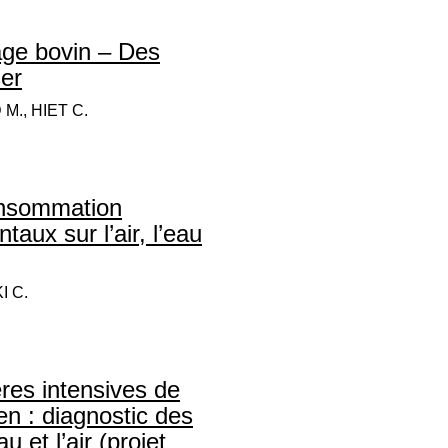
ge bovin – Des
ser
M., HIET C.
onsommation
aux sur l’air, l’eau
I C.
ères intensives de
n : diagnostic des
 et l’air (projet