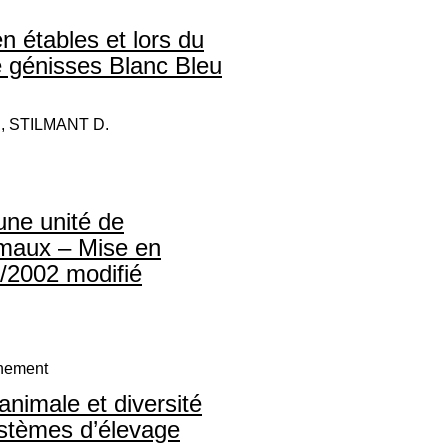
n étables et lors du
 génisses Blanc Bleu
 STILMANT D.
une unité de
imaux – Mise en
/2002 modifié
nnement
animale et diversité
systèmes d’élevage