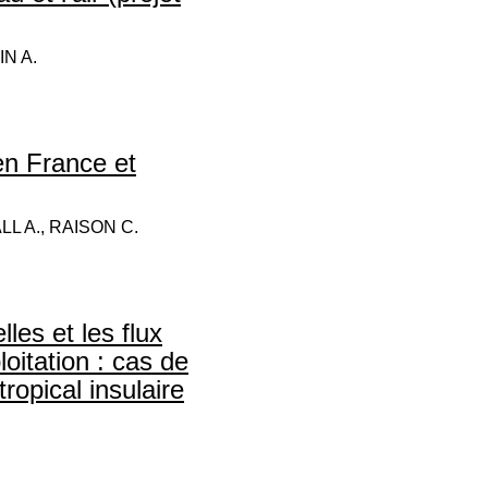
IN A.
en France et
LL A., RAISON C.
les et les flux
loitation : cas de
tropical insulaire