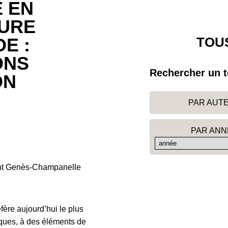
 EN
URE
TOUS
E :
ONS
Rechercher un t
ON
PAR AUT
PAR ANN
int Genès-Champanelle
fère aujourd’hui le plus
iques, à des éléments de