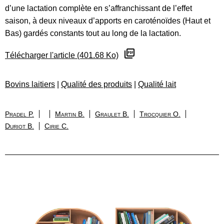
d’une lactation complète en s’affranchissant de l’effet
saison, à deux niveaux d’apports en caroténoïdes (Haut et
Bas) gardés constants tout au long de la lactation.
Télécharger l'article (401.68 Ko)
Bovins laitiers
|
Qualité des produits
|
Qualité lait
Pradel P.
Martin B.
Graulet B.
Trocquier O.
Duriot B.
Cirie C.