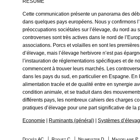
RESUME
Cette communication présente un panorama des débat
dans quelques pays européens. Nous y confirmons l’
préoccupations sociétales sur l’élevage, du nord au 
controverses sont très actives dans le nord de l’Euro
associations. Porcs et volailles en sont les premières
d’élevage, mais l’élevage herbivore n’est pas épargné
l’instauration de réglementations spécifiques et de n
commencent à trouver leurs marchés. Les controvers
dans les pays du sud, en particulier en Espagne. En I
alimentation tracée et de qualité entre en synergie av
condition animale, et se traduit dans des mouveme
différents pays, les nombreux cahiers des charges con
pratiques d’élevage pour une part significative de la 
Economie
|
Ruminants (général)
|
Systèmes d’éleva
Dockès AC.
Roguet C.
Neumeister D.
Magdelaine P.