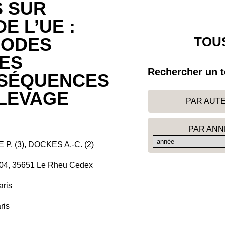
 SUR
E L’UE :
TOUS
MODES
IES
Rechercher un t
NSÉQUENCES
ÉLEVAGE
PAR AUT
PAR ANN
. (3), DOCKES A.-C. (2)
35104, 35651 Le Rheu Cedex
aris
ris