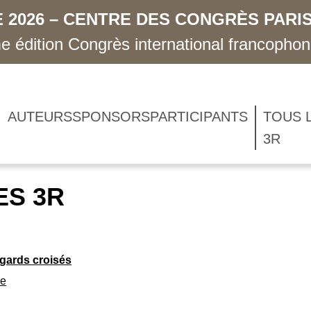
 2026 – CENTRE DES CONGRÈS PARIS
 édition Congrès international francopho
AUTEURS
SPONSORS
PARTICIPANTS
TOUS 
3R
ES 3R
egards croisés
ge