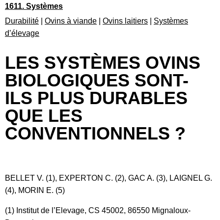
1611. Systèmes
Durabilité
|
Ovins à viande
|
Ovins laitiers
|
Systèmes
d’élevage
LES SYSTÈMES OVINS
BIOLOGIQUES SONT-
ILS PLUS DURABLES
QUE LES
CONVENTIONNELS ?
BELLET V. (1), EXPERTON C. (2), GAC A. (3), LAIGNEL G.
(4), MORIN E. (5)
(1) Institut de l’Elevage, CS 45002, 86550 Mignaloux-