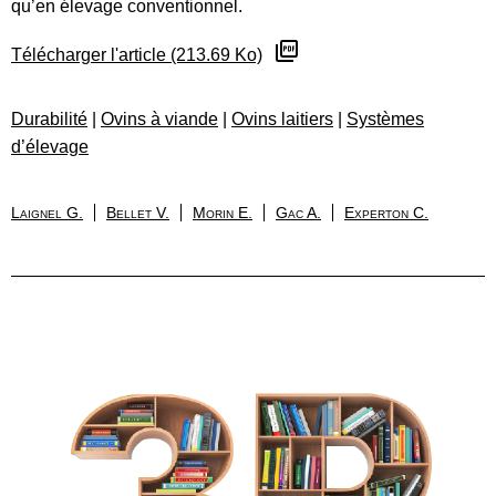
qu’en élevage conventionnel.
Télécharger l'article (213.69 Ko)
Durabilité
|
Ovins à viande
|
Ovins laitiers
|
Systèmes
d’élevage
Laignel G.
Bellet V.
Morin E.
Gac A.
Experton C.