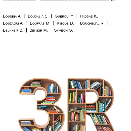
Bousbia A.
Boudalia S.
Gueroui Y.
Haddad K.
Bouzaoui A.
Boufras M.
Kiboub D.
Bouchemal R.
Belkheir B.
Benidir M.
Symeon G.