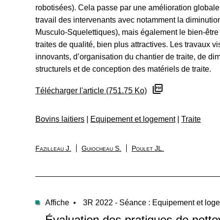
robotisées). Cela passe par une amélioration globale de
travail des intervenants avec notamment la diminuti
Musculo-Squelettiques), mais également le bien-êtr
traites de qualité, bien plus attractives. Les travaux
innovants, d’organisation du chantier de traite, de 
structurels et de conception des matériels de traite.
Télécharger l'article (751.75 Ko)
Bovins laitiers
|
Equipement et logement
|
Traite
Fazilleau J.
Guiocheau S.
Poulet JL.
Affiche •
3R 2022 - Séance : Equipement et log
Évaluation des pratiques de netto