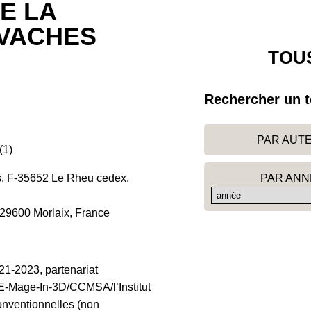
E LA
VACHES
TOUS
Rechercher un t
PAR AUT
(1)
PAR ANN
res, F-35652 Le Rheu cedex,
-29600 Morlaix, France
21-2023, partenariat
E-Mage-In-3D/CCMSA/l’Institut
conventionnelles (non