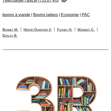
Télécharger l'article (735.07 Ko)
bovins à viande
|
Bovins laitiers
|
Economie
|
PAC
Bonnet M.
Hervé-Quartier V.
Fuchey H.
Monniot C.
Duflot B.