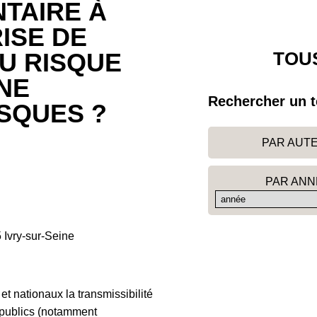
NTAIRE À
ISE DE
TOUS
DU RISQUE
NE
Rechercher un t
SQUES ?
PAR AUT
PAR ANN
Ivry-sur-Seine
t nationaux la transmissibilité
 publics (notamment