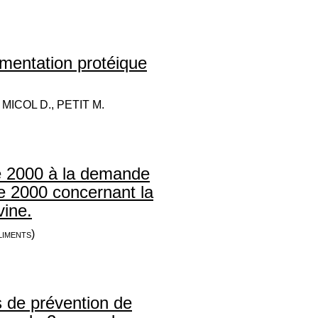
émentation protéique
 MICOL D., PETIT M.
 2000 à la demande
e 2000 concernant la
vine.
liments)
s de prévention de