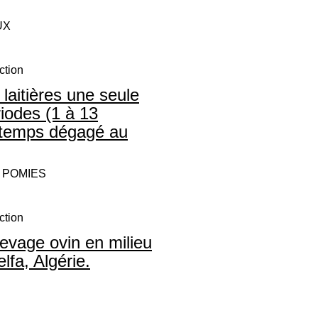
UX
ction
 laitières une seule
riodes (1 à 13
e temps dégagé au
. POMIES
ction
evage ovin en milieu
lfa, Algérie.