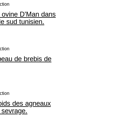
ction
ce ovine D’Man dans
e sud tunisien.
ction
upeau de brebis de
ction
oids des agneaux
u sevrage.