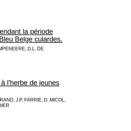
pendant la période
Bleu Belge culardes.
MPENEERE, D.L. DE
à l’herbe de jeunes
RAND, J.P. FARRIE, D. MICOL,
DIER