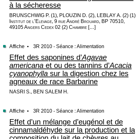
à la sécheresse
BRUNSCHWIG P. (1), PLOUZIN D. (2), LEBLAY A. (2) (1)
Institut de l’Elevage, 9 rue André Brouard, BP 70510,
49105 Angers Cedex 02 (2) Chambre […]
Affiche •
3R 2010 - Séance : Alimentation
Effet des saponines d’
Agavae
americana
et ou des tannins d’
Acacia
cyanophylla
sur la digestion chez les
agneaux de race Barbarine
NASRI S., BEN SALEM H.
Affiche •
3R 2010 - Séance : Alimentation
Effet d’un mélange d’eugénol et de
cinnamaldéhyde sur la production et la
composition du lait de chèvres au