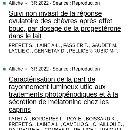
Affiche •
3R 2022 - Séance : Reproduction
Suivi non invasif de la réponse
ovulatoire des chèvres après effet
bouc, par dosage de la progestérone
dans le lait
FRERET S. , LAINE A-L. , FASSIER T. , GAUDET M. ,
LACLIE C. , GENNETAY D. , PELLICER-RUBIO M-T.
Affiche •
3R 2022 - Séance : Reproduction
Caractérisation de la part de
rayonnement lumineux utile aux
traitements photopériodiques et à la
sécrétion de mélatonine chez les
caprins
FATET A. , BORDERES F. , ROY E. , BOISSARD K. ,
FRERET S. , LAINÉ A.L. , CAMELIO S. , CHAILLOU E. ,
DARDENTE H. , COMBES D. , PELLICER-RUBIO M.T.