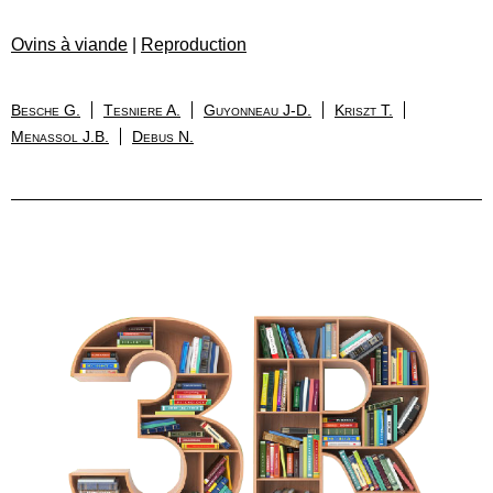
Ovins à viande
|
Reproduction
Besche G.
Tesniere A.
Guyonneau J-D.
Kriszt T.
Menassol J.B.
Debus N.