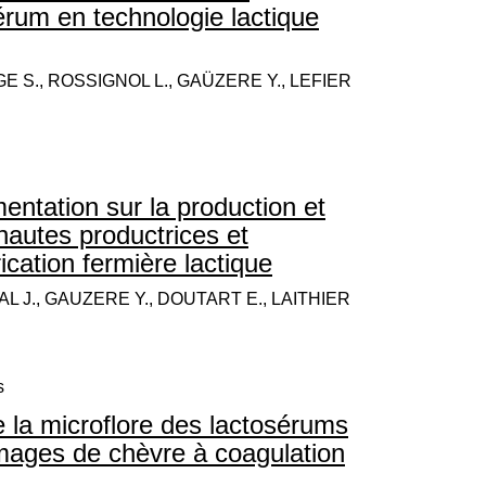
sérum en technologie lactique
E S., ROSSIGNOL L., GAÜZERE Y., LEFIER
entation sur la production et
hautes productrices et
cation fermière lactique
L J., GAUZERE Y., DOUTART E., LAITHIER
s
 la microflore des lactosérums
omages de chèvre à coagulation