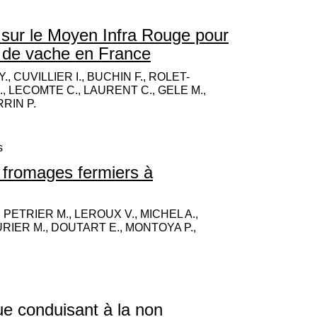
 sur le Moyen Infra Rouge pour
ts de vache en France
., CUVILLIER I., BUCHIN F., ROLET-
., LECOMTE C., LAURENT C., GELE M.,
RIN P.
s
 fromages fermiers à
 PETRIER M., LEROUX V., MICHEL A.,
RIER M., DOUTART E., MONTOYA P.,
que conduisant à la non