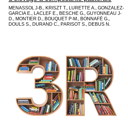
MENASSOL J-B., KRISZT T., LURETTE A., GONZALEZ-
GARCIA E., LACLEF E., BESCHE G., GUYONNEAU J-
D., MONTIER D., BOUQUET P-M., BONNAFÉ G.,
DOULS S., DURAND C., PARISOT S., DEBUS N.