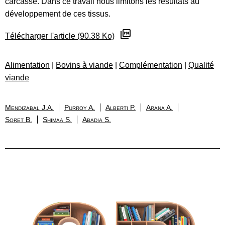
carcasse. Dans ce travail nous limitons les résultats au
développement de ces tissus.
Télécharger l'article (90.38 Ko)
Alimentation
|
Bovins à viande
|
Complémentation
|
Qualité
viande
Mendizabal J.A.
Purroy A.
Alberti P.
Arana A.
Soret B.
Shimaa S.
Abadia S.