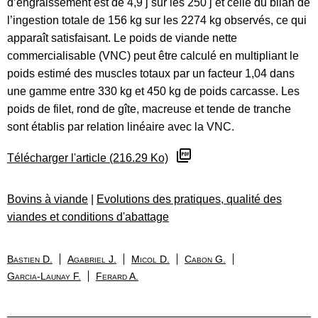
d’engraissement est de 4,9 j sur les 250 j et celle du bilan de
l’ingestion totale de 156 kg sur les 2274 kg observés, ce qui
apparaît satisfaisant. Le poids de viande nette
commercialisable (VNC) peut être calculé en multipliant le
poids estimé des muscles totaux par un facteur 1,04 dans
une gamme entre 330 kg et 450 kg de poids carcasse. Les
poids de filet, rond de gîte, macreuse et tende de tranche
sont établis par relation linéaire avec la VNC.
Télécharger l'article (216.29 Ko)
Bovins à viande
|
Evolutions des pratiques, qualité des
viandes et conditions d'abattage
Bastien D.
Agabriel J.
Micol D.
Cabon G.
Garcia-Launay F.
Ferard A.