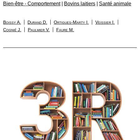
Bien-être - Comportement
|
Bovins laitiers
|
Santé animale
Boissy A.
Durand D.
Ortigues-Marty I.
Veissier I.
Cognié J.
Paulmier V.
Faure M.